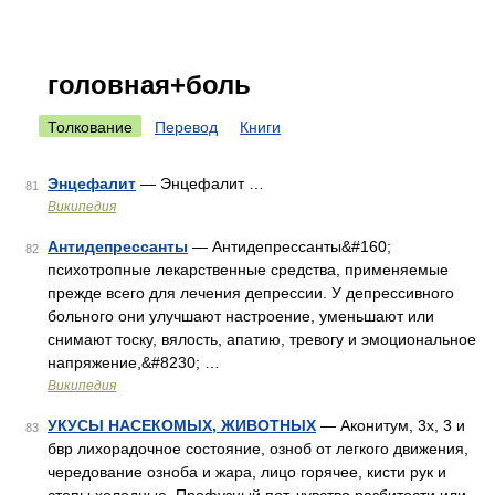
головная+боль
Толкование
Перевод
Книги
Энцефалит
— Энцефалит …
81
Википедия
Антидепрессанты
— Антидепрессанты&#160;
82
психотропные лекарственные средства, применяемые
прежде всего для лечения депрессии. У депрессивного
больного они улучшают настроение, уменьшают или
снимают тоску, вялость, апатию, тревогу и эмоциональное
напряжение,&#8230; …
Википедия
УКУСЫ НАСЕКОМЫХ, ЖИВОТНЫХ
— Аконитум, 3х, 3 и
83
бвр лихорадочное состояние, озноб от легкого движения,
чередование озноба и жара, лицо горячее, кисти рук и