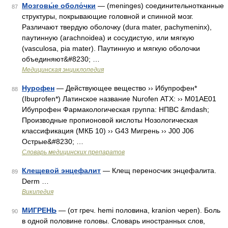
Мозговы́е оболо́чки
— (meninges) соединительнотканные
87
структуры, покрывающие головной и спинной мозг.
Различают твердую оболочку (dura mater, pachymeninx),
паутинную (arachnoidea) и сосудистую, или мягкую
(vasculosa, pia mater). Паутинную и мягкую оболочки
объединяют&#8230; …
Медицинская энциклопедия
Нурофен
— Действующее вещество ›› Ибупрофен*
88
(Ibuprofen*) Латинское название Nurofen АТХ: ›› M01AE01
Ибупрофен Фармакологическая группа: НПВС &mdash;
Производные пропионовой кислоты Нозологическая
классификация (МКБ 10) ›› G43 Мигрень ›› J00 J06
Острые&#8230; …
Словарь медицинских препаратов
Клещевой энцефалит
— Клещ переносчик энцефалита.
89
Derm …
Википедия
МИГРЕНЬ
— (от греч. hemi половина, kranion череп). Боль
90
в одной половине головы. Словарь иностранных слов,