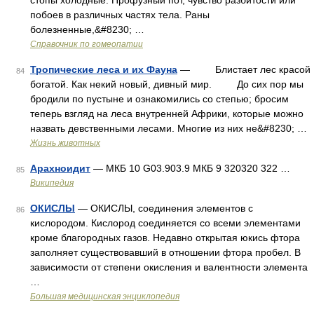
стопы холодные. Профузный пот, чувство разбитости или
побоев в различных частях тела. Раны
болезненные,&#8230; …
Справочник по гомеопатии
Тропические леса и их Фауна
— Блистает лес красой
84
богатой. Как некий новый, дивный мир. До сих пор мы
бродили по пустыне и ознакомились со степью; бросим
теперь взгляд на леса внутренней Африки, которые можно
назвать девственными лесами. Многие из них не&#8230; …
Жизнь животных
Арахноидит
— МКБ 10 G03.903.9 МКБ 9 320320 322 …
85
Википедия
ОКИСЛЫ
— ОКИСЛЫ, соединения элементов с
86
кислородом. Кислород соединяется со всеми элементами
кроме благородных газов. Недавно открытая юкись фтора
заполняет существовавший в отношении фтора пробел. В
зависимости от степени окисления и валентности элемента
…
Большая медицинская энциклопедия