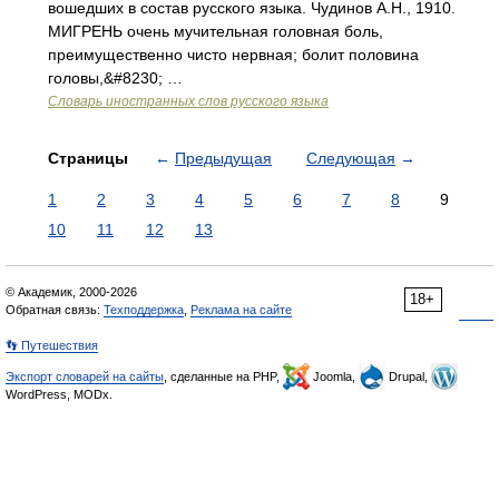
вошедших в состав русского языка. Чудинов А.Н., 1910.
МИГРЕНЬ очень мучительная головная боль,
преимущественно чисто нервная; болит половина
головы,&#8230; …
Словарь иностранных слов русского языка
Страницы
←
Предыдущая
Следующая
→
1
2
3
4
5
6
7
8
9
10
11
12
13
© Академик, 2000-2026
18+
Обратная связь:
Техподдержка
,
Реклама на сайте
👣 Путешествия
Экспорт словарей на сайты
, сделанные на PHP,
Joomla,
Drupal,
WordPress, MODx.